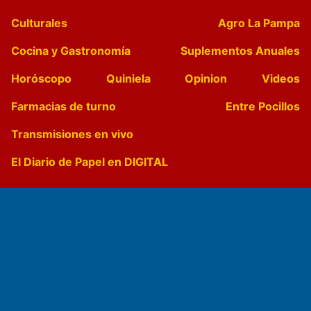
Culturales
Agro La Pampa
Cocina y Gastronomía
Suplementos Anuales
Horóscopo
Quiniela
Opinion
Videos
Farmacias de turno
Entre Pocillos
Transmisiones en vivo
El Diario de Papel en DIGITAL