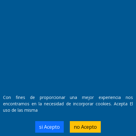
Fundado por el
Doctor Antonio Nemesio
Primera edición: Domingo 3 de Mayo de 1992
Miembro de ADIRA,ADEPA y CPPAL
Propietario: El Diario SRL
Director Periodístico:
Walter René Goñi
Con fines de proporcionar una mejor experiencia nos
encontramos en la necesidad de incorporar cookies. Acepta El
uso de las misma
Domicilio Legal: José Ingenieros 855,
Santa Rosa, La Pampa.
Número de Registro DNDA:
si Acepto
no Acepto
RL-2019-55551274-APN-DNDA#MJ