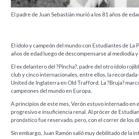
El padre de Juan Sebastián murió a los 81 años de eda
El ídolo y campeón del mundo con Estudiantes de La Pl
años de edad luego de descompensarse al mediodía y s
El ex delantero del ?Pincha?, padre del otro ídolo rojib
club y cinco internacionales, entre ellos, la recorda
United de Inglaterra en Old Trafford. La ?Bruja? mar
campeones del mundo en Europa.
A principios de este mes, Verón estuvo internado en 
progresivo e insuficiencia renal. Al prócer de Estudian
pronóstico fue reservado, pero, con el correr de los dí
Sin embargo, Juan Ramón salió muy debilitado de la i