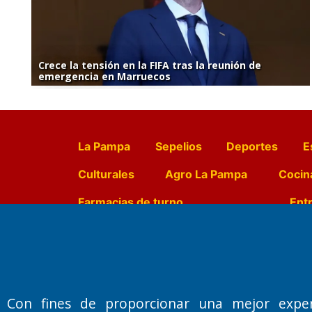
Crece la tensión en la FIFA tras la reunión de
emergencia en Marruecos
La Pampa
Sepelios
Deportes
E
Culturales
Agro La Pampa
Cocin
Farmacias de turno
Entr
Fundado por el
Doctor Antonio 
Primera edición: Domingo 3 de May
Con fines de proporcionar una mejor expe
Miembro de ADIRA,ADEPA y CPPAL