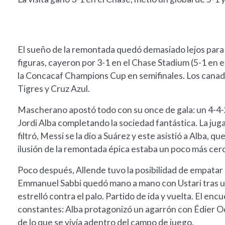
El sueño de la remontada quedó demasiado lejos para I
figuras, cayeron por 3-1 en el Chase Stadium (5-1 en 
la Concacaf Champions Cup en semifinales. Los canadie
Tigres y Cruz Azul.
Mascherano apostó todo con su once de gala: un 4-4-
Jordi Alba completando la sociedad fantástica. La jug
filtró, Messi se la dio a Suárez y este asistió a Alba, q
ilusión de la remontada épica estaba un poco más cer
Poco después, Allende tuvo la posibilidad de empatar el
Emmanuel Sabbi quedó mano a mano con Ustari tras u
estrelló contra el palo. Partido de ida y vuelta. El e
constantes: Alba protagonizó un agarrón con Édier Oc
de lo que se vivía adentro del campo de juego.