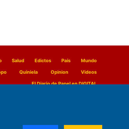
o
Salud
Edictos
País
Mundo
opo
Quiniela
Opinion
Videos
El Diario de Papel en DIGITAL
e Contenidos:
Nemesio
ración,