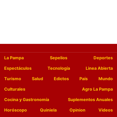
La Pampa
Sepelios
Deportes
Espectáculos
Tecnología
Linea Abierta
Turismo
Salud
Edictos
País
Mundo
Culturales
Agro La Pampa
Cocina y Gastronomía
Suplementos Anuales
Horóscopo
Quiniela
Opinion
Videos