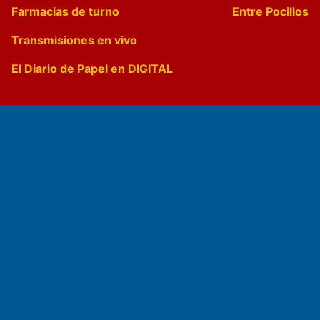
Farmacias de turno
Entre Pocillos
Transmisiones en vivo
El Diario de Papel en DIGITAL
Fundado por el
Doctor Antonio Nemesio
Primera edición: Domingo 3 de Mayo de 1992
Miembro de ADIRA,ADEPA y CPPAL