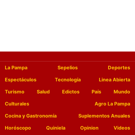
La Pampa
Sepelios
Deportes
Espectáculos
Tecnología
Linea Abierta
Turismo
Salud
Edictos
País
Mundo
Culturales
Agro La Pampa
Cocina y Gastronomía
Suplementos Anuales
Horóscopo
Quiniela
Opinion
Videos