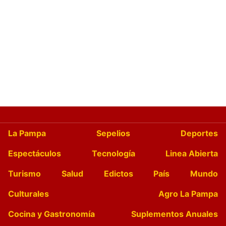
La Pampa
Sepelios
Deportes
Espectáculos
Tecnología
Linea Abierta
Turismo
Salud
Edictos
País
Mundo
Culturales
Agro La Pampa
Cocina y Gastronomía
Suplementos Anuales