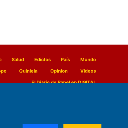
o
Salud
Edictos
País
Mundo
opo
Quiniela
Opinion
Videos
El Diario de Papel en DIGITAL
e Contenidos:
Nemesio
ración,