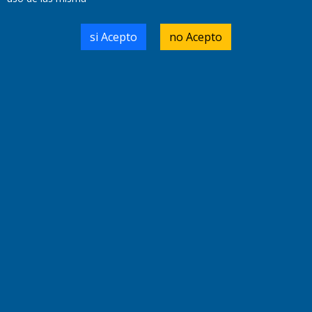
Walter René Goñi
si Acepto
no Acepto
Domicilio Legal: José Ingenieros 855,
Santa Rosa, La Pampa.
Número de Registro DNDA:
RL-2019-55551274-APN-DNDA#MJ
Edición #
7256
Fecha de Edición:
04/09/20
Fecha de Inicio: 19/10/2000
Director General de Contenidos:
Dr. Jorge Ricardo Nemesio
Redacción, Administración,
Oficina Comercial y Planta Impresora:
José Ingenieros 855,
Santa Rosa, La Pampa, Argentina.
Tel: (02954) 411117/18/19/20
Cel: +54 2954 535213