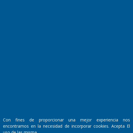
Transmisiones en vivo
El Diario de Papel en DIGITAL
Fundado por el
Doctor Antonio Nemesio
Primera edición: Domingo 3 de Mayo de 1992
Con fines de proporcionar una mejor experiencia nos
Miembro de ADIRA,ADEPA y CPPAL
encontramos en la necesidad de incorporar cookies. Acepta El
Propietario: El Diario SRL
uso de las misma
Director Periodístico: