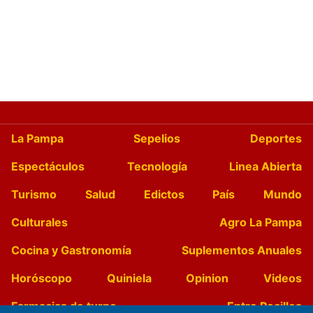
La Pampa
Sepelios
Deportes
Espectáculos
Tecnología
Linea Abierta
Turismo
Salud
Edictos
País
Mundo
Culturales
Agro La Pampa
Cocina y Gastronomía
Suplementos Anuales
Horóscopo
Quiniela
Opinion
Videos
Farmacias de turno
Entre Pocillos