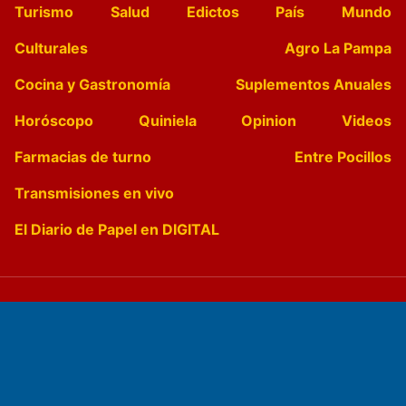
Turismo
Salud
Edictos
País
Mundo
Culturales
Agro La Pampa
Cocina y Gastronomía
Suplementos Anuales
Horóscopo
Quiniela
Opinion
Videos
Farmacias de turno
Entre Pocillos
Transmisiones en vivo
El Diario de Papel en DIGITAL