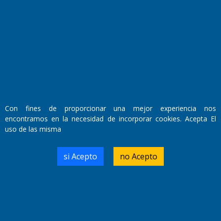
Fundado por el
Doctor Antonio Nemesio
Primera edición: Domingo 3 de Mayo de 1992
Miembro de ADIRA,ADEPA y CPPAL
Propietario: El Diario SRL
Director Periodístico:
Walter René Goñi
Con fines de proporcionar una mejor experiencia nos
encontramos en la necesidad de incorporar cookies. Acepta El
uso de las misma
Domicilio Legal: José Ingenieros 855,
Santa Rosa, La Pampa.
Número de Registro DNDA:
si Acepto
no Acepto
RL-2019-55551274-APN-DNDA#MJ
Edición #
7256
Fecha de Edición:
04/09/20
Fecha de Inicio: 19/10/2000