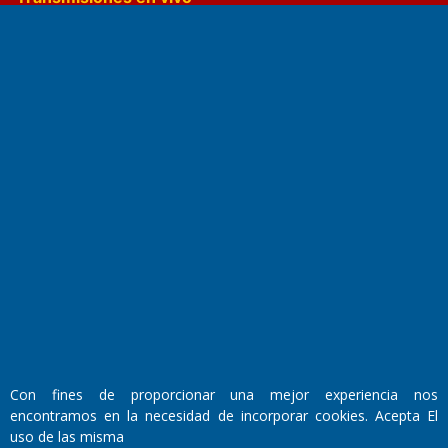
El Diario de Papel en DIGITAL
Fundado por el
Doctor Antonio Nemesio
Primera edición: Domingo 3 de Mayo de 1992
Miembro de ADIRA,ADEPA y CPPAL
Con fines de proporcionar una mejor experiencia nos
Propietario: El Diario SRL
Director Periodístico:
encontramos en la necesidad de incorporar cookies. Acepta El
Walter René Goñi
uso de las misma