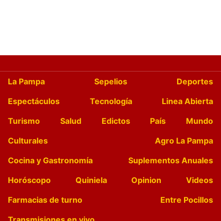
La Pampa
Sepelios
Deportes
Espectáculos
Tecnología
Linea Abierta
Turismo
Salud
Edictos
País
Mundo
Culturales
Agro La Pampa
Cocina y Gastronomía
Suplementos Anuales
Horóscopo
Quiniela
Opinion
Videos
Farmacias de turno
Entre Pocillos
Transmisiones en vivo