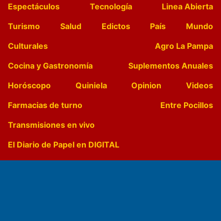
Espectáculos
Tecnología
Linea Abierta
Turismo
Salud
Edictos
País
Mundo
Culturales
Agro La Pampa
Cocina y Gastronomía
Suplementos Anuales
Horóscopo
Quiniela
Opinion
Videos
Farmacias de turno
Entre Pocillos
Transmisiones en vivo
El Diario de Papel en DIGITAL