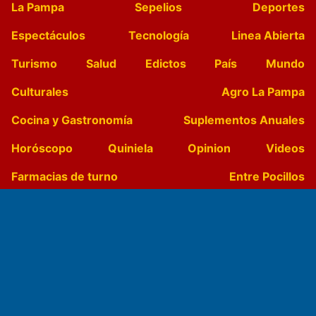
La Pampa
Sepelios
Deportes
Espectáculos
Tecnología
Linea Abierta
Turismo
Salud
Edictos
País
Mundo
Culturales
Agro La Pampa
Cocina y Gastronomía
Suplementos Anuales
Horóscopo
Quiniela
Opinion
Videos
Farmacias de turno
Entre Pocillos
Transmisiones en vivo
El Diario de Papel en DIGITAL