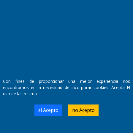
Fundado por el
Doctor Antonio Nemesio
Con fines de proporcionar una mejor experiencia nos
Primera edición: Domingo 3 de Mayo de 1992
encontramos en la necesidad de incorporar cookies. Acepta El
Miembro de ADIRA,ADEPA y CPPAL
Propietario: El Diario SRL
uso de las misma
Director Periodístico:
Walter René Goñi
si Acepto
no Acepto
Domicilio Legal: José Ingenieros 855,
Santa Rosa, La Pampa.