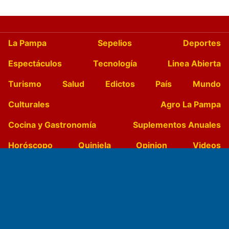
La Pampa
Sepelios
Deportes
Espectáculos
Tecnología
Linea Abierta
Turismo
Salud
Edictos
País
Mundo
Culturales
Agro La Pampa
Cocina y Gastronomía
Suplementos Anuales
Horóscopo
Quiniela
Opinion
Videos
Farmacias de turno
Entre Pocillos
Transmisiones en vivo
El Diario de Papel en DIGITAL