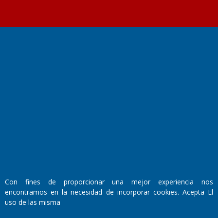
Fundado por el
Doctor Antonio Nemesio
Primera edición: Domingo 3 de Mayo de 1992
Miembro de ADIRA,ADEPA y CPPAL
Propietario: El Diario SRL
Director Periodístico:
Walter René Goñi
Con fines de proporcionar una mejor experiencia nos
encontramos en la necesidad de incorporar cookies. Acepta El
Domicilio Legal: José Ingenieros 855,
uso de las misma
Santa Rosa, La Pampa.
Número de Registro DNDA: