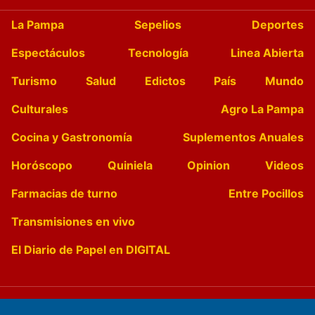
La Pampa
Sepelios
Deportes
Espectáculos
Tecnología
Linea Abierta
Turismo
Salud
Edictos
País
Mundo
Culturales
Agro La Pampa
Cocina y Gastronomía
Suplementos Anuales
Horóscopo
Quiniela
Opinion
Videos
Farmacias de turno
Entre Pocillos
Transmisiones en vivo
El Diario de Papel en DIGITAL