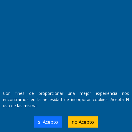
Fundado por el
Doctor Antonio Nemesio
Primera edición: Domingo 3 de Mayo de 1992
Miembro de ADIRA,ADEPA y CPPAL
Propietario: El Diario SRL
Director Periodístico:
Walter René Goñi
Con fines de proporcionar una mejor experiencia nos
encontramos en la necesidad de incorporar cookies. Acepta El
uso de las misma
Domicilio Legal: José Ingenieros 855,
Santa Rosa, La Pampa.
Número de Registro DNDA:
si Acepto
no Acepto
RL-2019-55551274-APN-DNDA#MJ
Edición #
7256