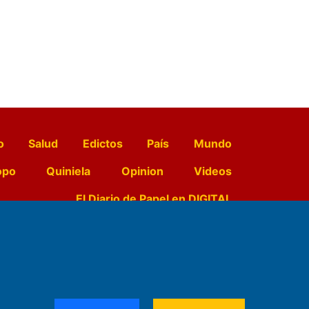
o
Salud
Edictos
País
Mundo
opo
Quiniela
Opinion
Videos
El Diario de Papel en DIGITAL
e Contenidos:
Nemesio
ración,