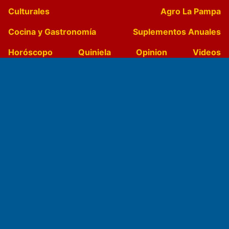
Culturales
Agro La Pampa
Cocina y Gastronomía
Suplementos Anuales
Horóscopo
Quiniela
Opinion
Videos
Farmacias de turno
Entre Pocillos
Transmisiones en vivo
El Diario de Papel en DIGITAL