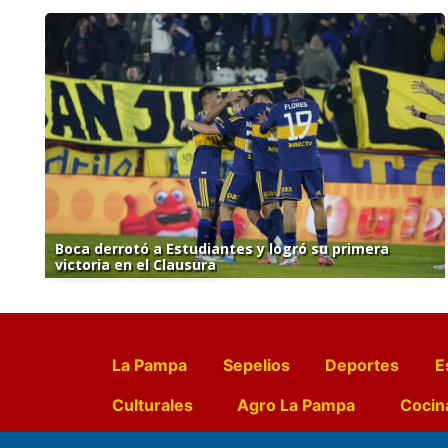
Boca derrotó a Estudiantes y logró su primera
victoria en el Clausura
La Pampa
Sepelios
Deportes
E
Culturales
Agro La Pampa
Cocin
Farmacias de turno
Entr