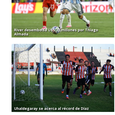
River desembolsa U$S 23 millones por Thiago
Almada
Uhaldegaray se acerca al récord de Díaz