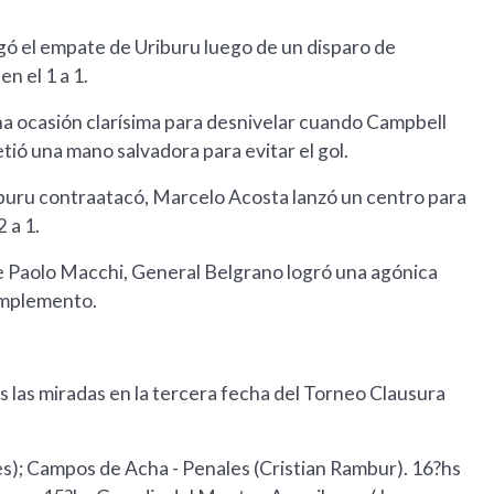
gó el empate de Uriburu luego de un disparo de
en el 1 a 1.
na ocasión clarísima para desnivelar cuando Campbell
tió una mano salvadora para evitar el gol.
iburu contraatacó, Marcelo Acosta lanzó un centro para
 a 1.
de Paolo Macchi, General Belgrano logró una agónica
complemento.
as las miradas en la tercera fecha del Torneo Clausura
s); Campos de Acha - Penales (Cristian Rambur). 16?hs