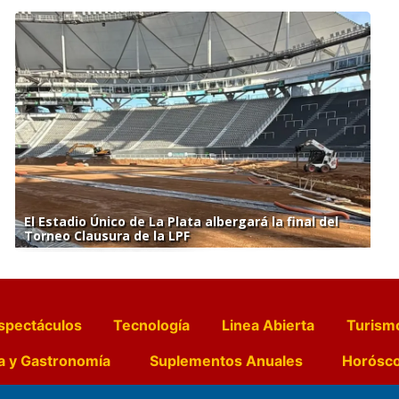
El Estadio Único de La Plata albergará la final del
Torneo Clausura de la LPF
spectáculos
Tecnología
Linea Abierta
Turism
a y Gastronomía
Suplementos Anuales
Horósc
e Pocillos
Transmisiones en vivo