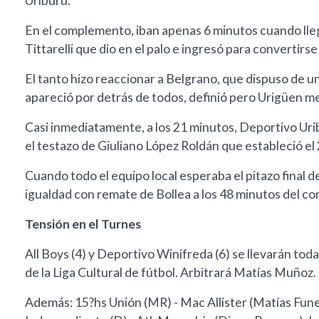
Uriburu.
En el complemento, iban apenas 6 minutos cuando lle
Tittarelli que dio en el palo e ingresó para convertirse 
El tanto hizo reaccionar a Belgrano, que dispuso de u
apareció por detrás de todos, definió pero Urigüen me
Casi inmediatamente, a los 21 minutos, Deportivo Ur
el testazo de Giuliano López Roldán que estableció el 2
Cuando todo el equipo local esperaba el pitazo final 
igualdad con remate de Bollea a los 48 minutos del 
Tensión en el Turnes
All Boys (4) y Deportivo Winifreda (6) se llevarán tod
de la Liga Cultural de fútbol. Arbitrará Matías Muñoz.
Además: 15?hs Unión (MR) - Mac Allister (Matías Fune