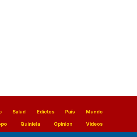
o
Salud
Edictos
País
Mundo
opo
Quiniela
Opinion
Videos
El Diario de Papel en DIGITAL