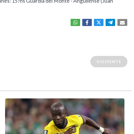
unes: 15?hs Guardia del Monte - Anguilense (Juan
SIGUIENTE