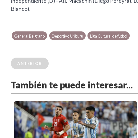
Independiente (D) - Atl. Macachín (Diego Pereyra). L
Blanco).
General Belgrano
Deportivo Uriburu
Liga Cultural de fútbol
ANTERIOR
También te puede interesar...