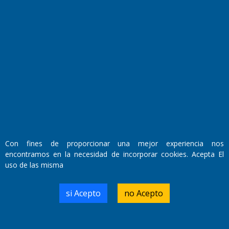
Fundado por el
Doctor Antonio Nemesio
Con fines de proporcionar una mejor experiencia nos
Primera edición: Domingo 3 de Mayo de 1992
encontramos en la necesidad de incorporar cookies. Acepta El
Miembro de ADIRA,ADEPA y CPPAL
Propietario: El Diario SRL
uso de las misma
Director Periodístico:
Walter René Goñi
si Acepto
no Acepto
Domicilio Legal: José Ingenieros 855,
Santa Rosa, La Pampa.