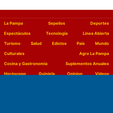
La Pampa
Sepelios
Deportes
Espectáculos
Tecnología
Linea Abierta
Turismo
Salud
Edictos
País
Mundo
Culturales
Agro La Pampa
Cocina y Gastronomía
Suplementos Anuales
Horóscopo
Quiniela
Opinion
Videos
Farmacias de turno
Entre Pocillos
Transmisiones en vivo
El Diario de Papel en DIGITAL