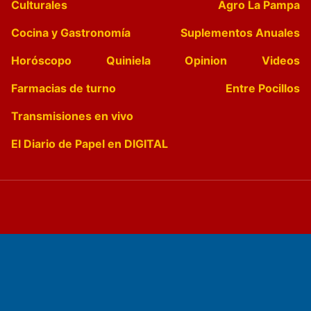
Culturales
Agro La Pampa
Cocina y Gastronomía
Suplementos Anuales
Horóscopo
Quiniela
Opinion
Videos
Farmacias de turno
Entre Pocillos
Transmisiones en vivo
El Diario de Papel en DIGITAL