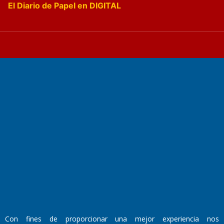
El Diario de Papel en DIGITAL
Fundado por el
Doctor Antonio Nemesio
Primera edición: Domingo 3 de Mayo de 1992
Miembro de ADIRA,ADEPA y CPPAL
Propietario: El Diario SRL
Director Periodístico:
Walter René Goñi
Con fines de proporcionar una mejor experiencia nos