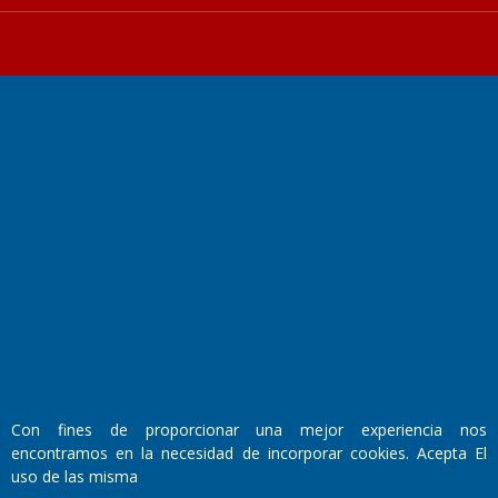
Fundado por el
Doctor Antonio Nemesio
Primera edición: Domingo 3 de Mayo de 1992
Miembro de ADIRA,ADEPA y CPPAL
Propietario: El Diario SRL
Director Periodístico:
Walter René Goñi
Con fines de proporcionar una mejor experiencia nos
encontramos en la necesidad de incorporar cookies. Acepta El
Domicilio Legal: José Ingenieros 855,
uso de las misma
Santa Rosa, La Pampa.