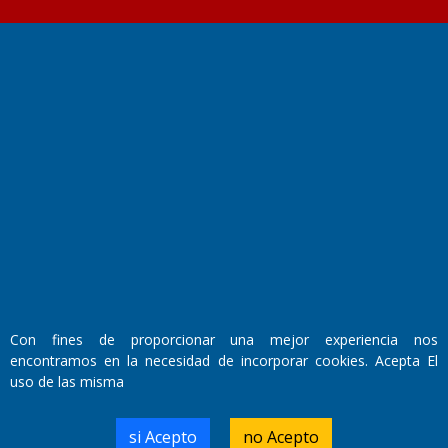
Fundado por el
Doctor Antonio Nemesio
Primera edición: Domingo 3 de Mayo de 1992
Miembro de ADIRA,ADEPA y CPPAL
Propietario: El Diario SRL
Director Periodístico:
Walter René Goñi
Con fines de proporcionar una mejor experiencia nos
encontramos en la necesidad de incorporar cookies. Acepta El
Domicilio Legal: José Ingenieros 855,
uso de las misma
Santa Rosa, La Pampa.
Número de Registro DNDA:
RL-2019-55551274-APN-DNDA#MJ
si Acepto
no Acepto