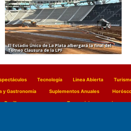
El Estadio Único de La Plata albergará la final del
Torneo Clausura de la LPF
spectáculos
Tecnología
Linea Abierta
Turism
a y Gastronomía
Suplementos Anuales
Horósc
e Pocillos
Transmisiones en vivo