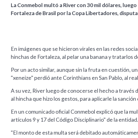
La Conmebol multó a River con 30 mil dólares, luego d
Fortaleza de Brasil por la Copa Libertadores, dispu
En imágenes que se hicieron virales en las redes socia
hinchas de Fortaleza, al pelar una banana y tratarlos 
Por un acto similar, aunque sin la fruta en cuestión, 
"xeneize" perdió ante Corinthians en San Pablo, al real
A su vez, River luego de conocerse el hecho a través 
al hincha que hizo los gestos, para aplicarle la sanció
En un comunicado oficial Conmebol explicó que la multa
artículos 9 y 17 del Código Disciplinario" de la entidad
"El monto de esta multa será debitado automáticame