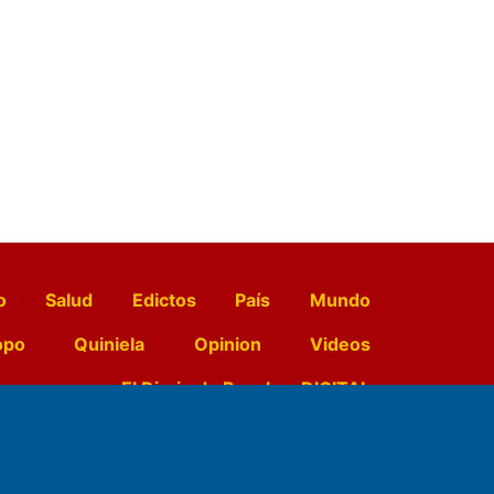
o
Salud
Edictos
País
Mundo
opo
Quiniela
Opinion
Videos
El Diario de Papel en DIGITAL