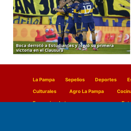
Boca derrotó a Estudiantes y logró su primera
victoria en el Clausura
La Pampa
Sepelios
Deportes
E
Culturales
Agro La Pampa
Cocin
Farmacias de turno
Entr