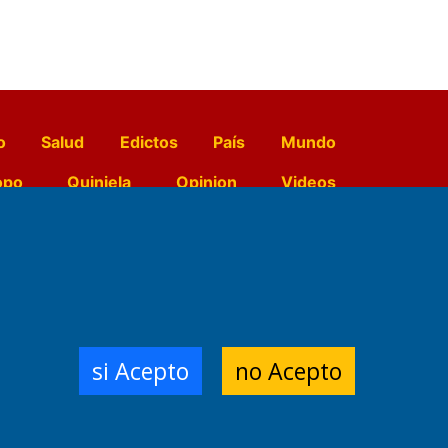
o
Salud
Edictos
País
Mundo
opo
Quiniela
Opinion
Videos
El Diario de Papel en DIGITAL
e Contenidos:
Nemesio
si Acepto
no Acepto
ración,
 Planta Impresora:
,
a, Argentina.