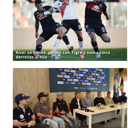
River se hunde: perdió con Tigre y suma cinco
derrotas al hilo