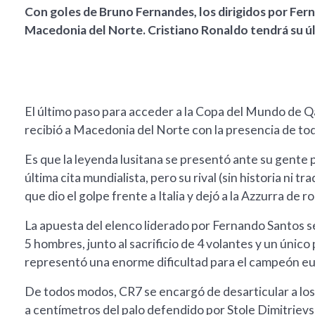
Con goles de Bruno Fernandes, los dirigidos por Fern
Macedonia del Norte. Cristiano Ronaldo tendrá su ú
El último paso para acceder a la Copa del Mundo de Q
recibió a Macedonia del Norte con la presencia de todas
Es que la leyenda lusitana se presentó ante su gente pa
última cita mundialista, pero su rival (sin historia ni t
que dio el golpe frente a Italia y dejó a la Azzurra de rod
La apuesta del elenco liderado por Fernando Santos se
5 hombres, junto al sacrificio de 4 volantes y un únic
representó una enorme dificultad para el campeón e
De todos modos, CR7 se encargó de desarticular a los
a centímetros del palo defendido por Stole Dimitriev