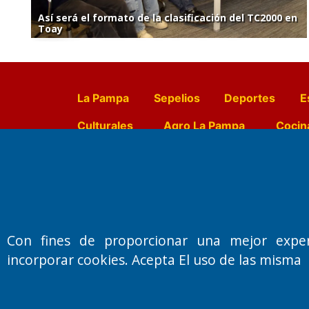
Así será el formato de la clasificación del TC2000 en
Toay
La Pampa
Sepelios
Deportes
E
Culturales
Agro La Pampa
Cocin
Farmacias de turno
Entr
Fundado por el
Doctor Antonio 
Con fines de proporcionar una mejor expe
Primera edición: Domingo 3 de May
incorporar cookies. Acepta El uso de las misma
Miembro de ADIRA,ADEPA y CPPAL
Propietario: El Diario SRL
Director Periodístico:
Walter René Goñi