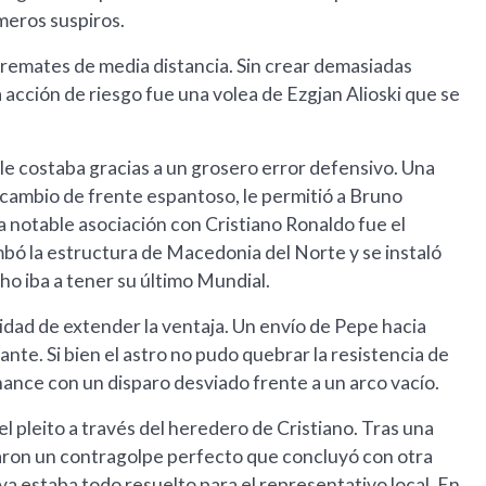
imeros suspiros.
 remates de media distancia. Sin crear demasiadas
acción de riesgo fue una volea de Ezgjan Alioski que se
 le costaba gracias a un grosero error defensivo. Una
 cambio de frente espantoso, le permitió a Bruno
a notable asociación con Cristiano Ronaldo fue el
umbó la estructura de Macedonia del Norte y se instaló
ho iba a tener su último Mundial.
idad de extender la ventaja. Un envío de Pepe hacia
ante. Si bien el astro no pudo quebrar la resistencia de
hance con un disparo desviado frente a un arco vacío.
 pleito a través del heredero de Cristiano. Tras una
saron un contragolpe perfecto que concluyó con otra
 ya estaba todo resuelto para el representativo local. En