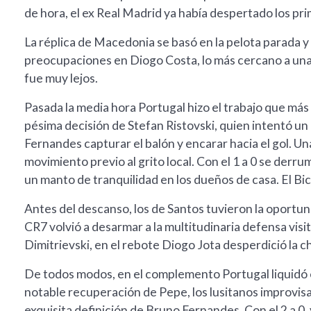
de hora, el ex Real Madrid ya había despertado los pr
La réplica de Macedonia se basó en la pelota parada y
preocupaciones en Diogo Costa, lo más cercano a una 
fue muy lejos.
Pasada la media hora Portugal hizo el trabajo que más
pésima decisión de Stefan Ristovski, quien intentó un
Fernandes capturar el balón y encarar hacia el gol. Un
movimiento previo al grito local. Con el 1 a 0 se derr
un manto de tranquilidad en los dueños de casa. El Bic
Antes del descanso, los de Santos tuvieron la oportun
CR7 volvió a desarmar a la multitudinaria defensa visit
Dimitrievski, en el rebote Diogo Jota desperdició la c
De todos modos, en el complemento Portugal liquidó el
notable recuperación de Pepe, los lusitanos improvi
exquisita definición de Bruno Fernandes. Con el 2 a 0,