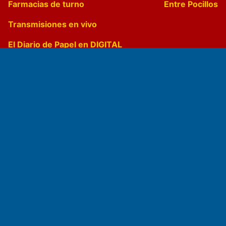
Farmacias de turno
Entre Pocillos
Transmisiones en vivo
El Diario de Papel en DIGITAL
Fundado por el
Doctor Antonio Nemesio
Primera edición: Domingo 3 de Mayo de 1992
Miembro de ADIRA,ADEPA y CPPAL
Propietario: El Diario SRL