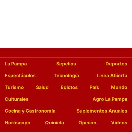
La Pampa
Sepelios
Deportes
Espectáculos
Tecnología
Linea Abierta
Turismo
Salud
Edictos
País
Mundo
Culturales
Agro La Pampa
Cocina y Gastronomía
Suplementos Anuales
Horóscopo
Quiniela
Opinion
Videos