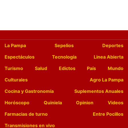
La Pampa
Sepelios
Deportes
Espectáculos
Tecnología
Linea Abierta
Turismo
Salud
Edictos
País
Mundo
Culturales
Agro La Pampa
Cocina y Gastronomía
Suplementos Anuales
Horóscopo
Quiniela
Opinion
Videos
Farmacias de turno
Entre Pocillos
Transmisiones en vivo