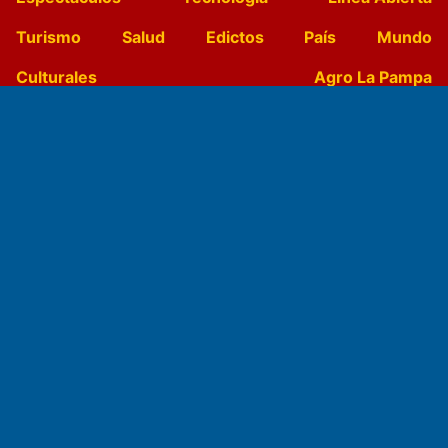
Turismo
Salud
Edictos
País
Mundo
Culturales
Agro La Pampa
Cocina y Gastronomía
Suplementos Anuales
Horóscopo
Quiniela
Opinion
Videos
Farmacias de turno
Entre Pocillos
Transmisiones en vivo
El Diario de Papel en DIGITAL