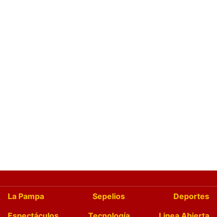
La Pampa
Sepelios
Deportes
Espectáculos
Tecnología
Linea Abierta