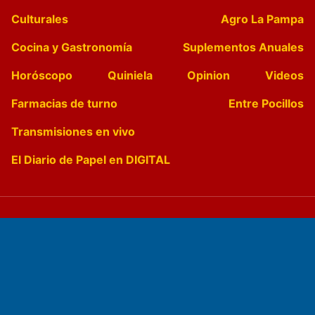
Culturales
Agro La Pampa
Cocina y Gastronomía
Suplementos Anuales
Horóscopo
Quiniela
Opinion
Videos
Farmacias de turno
Entre Pocillos
Transmisiones en vivo
El Diario de Papel en DIGITAL