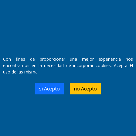
Fundado por el
Doctor Antonio Nemesio
Primera edición: Domingo 3 de Mayo de 1992
Miembro de ADIRA,ADEPA y CPPAL
Propietario: El Diario SRL
Director Periodístico:
Walter René Goñi
Con fines de proporcionar una mejor experiencia nos
encontramos en la necesidad de incorporar cookies. Acepta El
uso de las misma
Domicilio Legal: José Ingenieros 855,
Santa Rosa, La Pampa.
Número de Registro DNDA:
si Acepto
no Acepto
RL-2019-55551274-APN-DNDA#MJ
Edición #
9418
Fecha de Edición:
7/08/2026
Fecha de Inicio: 19/10/2000
Director General de Contenidos:
Dr. Jorge Ricardo Nemesio