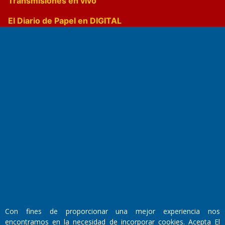
Transmisiones en vivo
El Diario de Papel en DIGITAL
Fundado por el
Doctor Antonio Nemesio
Primera edición: Domingo 3 de Mayo de 1992
Miembro de ADIRA,ADEPA y CPPAL
Propietario: El Diario SRL
Director Periodístico:
Con fines de proporcionar una mejor experiencia nos
Walter René Goñi
encontramos en la necesidad de incorporar cookies. Acepta El