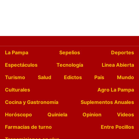
La Pampa
Sepelios
Deportes
Espectáculos
Tecnología
Linea Abierta
Turismo
Salud
Edictos
País
Mundo
Culturales
Agro La Pampa
Cocina y Gastronomía
Suplementos Anuales
Horóscopo
Quiniela
Opinion
Videos
Farmacias de turno
Entre Pocillos