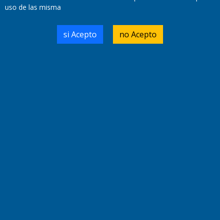
uso de las misma
Domicilio Legal: José Ingenieros 855,
si Acepto
no Acepto
Santa Rosa, La Pampa.
Número de Registro DNDA:
RL-2019-55551274-APN-DNDA#MJ
Edición #
9417
Fecha de Edición:
6/08/2026
Fecha de Inicio: 19/10/2000
Director General de Contenidos:
Dr. Jorge Ricardo Nemesio
Redacción, Administración,
Oficina Comercial y Planta Impresora:
José Ingenieros 855,
Santa Rosa, La Pampa, Argentina.
Tel: (02954) 411117/18/19/20
Cel: +54 2954 535213