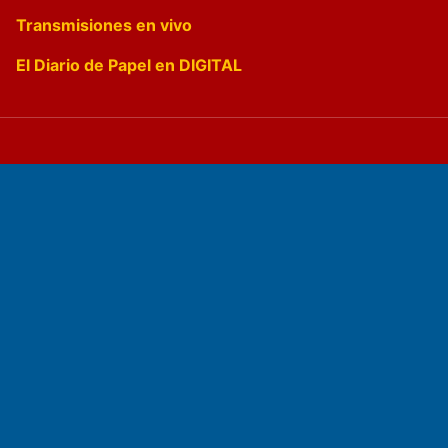
Transmisiones en vivo
El Diario de Papel en DIGITAL
Fundado por el
Doctor Antonio Nemesio
Primera edición: Domingo 3 de Mayo de 1992
Miembro de ADIRA,ADEPA y CPPAL
Propietario: El Diario SRL
Director Periodístico: