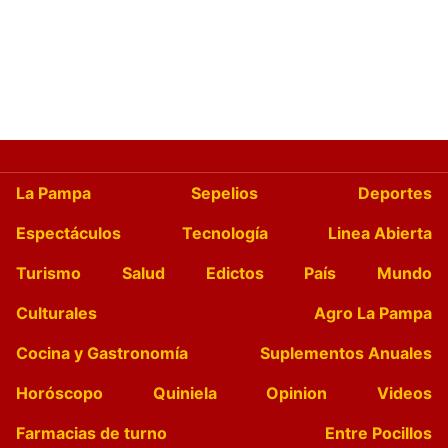
La Pampa
Sepelios
Deportes
Espectáculos
Tecnología
Linea Abierta
Turismo
Salud
Edictos
País
Mundo
Culturales
Agro La Pampa
Cocina y Gastronomía
Suplementos Anuales
Horóscopo
Quiniela
Opinion
Videos
Farmacias de turno
Entre Pocillos