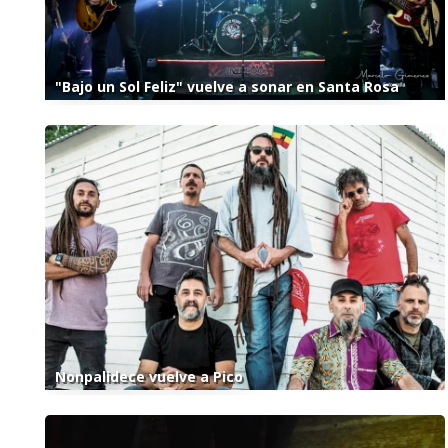
"Bajo un Sol Feliz" vuelve a sonar en Santa Rosa
Nonpalidece vuelve a Pico