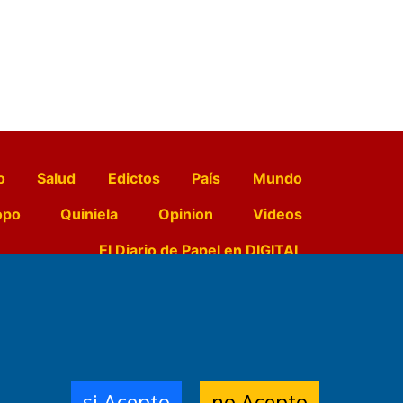
o
Salud
Edictos
País
Mundo
opo
Quiniela
Opinion
Videos
El Diario de Papel en DIGITAL
e Contenidos:
Nemesio
ración,
si Acepto
no Acepto