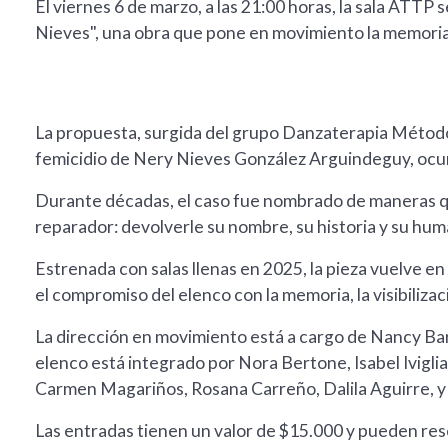
El viernes 6 de marzo, a las 21:00 horas, la sala ATT
Nieves", una obra que pone en movimiento la memoria y 
La propuesta, surgida del grupo Danzaterapia Método
femicidio de Nery Nieves González Arguindeguy, ocur
Durante décadas, el caso fue nombrado de maneras q
reparador: devolverle su nombre, su historia y su hum
Estrenada con salas llenas en 2025, la pieza vuelve en
el compromiso del elenco con la memoria, la visibilizaci
La dirección en movimiento está a cargo de Nancy Bar
elenco está integrado por Nora Bertone, Isabel Ivigli
Carmen Magariños, Rosana Carreño, Dalila Aguirre, y 
Las entradas tienen un valor de $15.000 y pueden r