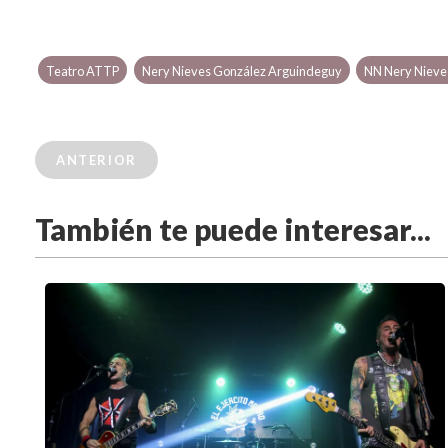
Teatro ATTP
Nery Nieves González Arguindeguy
NN Nery Nieve
ANTERIOR
También te puede interesar...