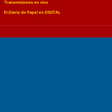
Transmisiones en vivo
El Diario de Papel en DIGITAL
Fundado por el
Doctor Antonio Nemesio
Primera edición: Domingo 3 de Mayo de 1992
Miembro de ADIRA,ADEPA y CPPAL
Propietario: El Diario SRL
Director Periodístico:
Walter René Goñi