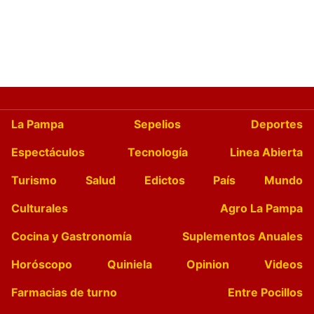
La Pampa
Sepelios
Deportes
Espectáculos
Tecnología
Linea Abierta
Turismo
Salud
Edictos
País
Mundo
Culturales
Agro La Pampa
Cocina y Gastronomía
Suplementos Anuales
Horóscopo
Quiniela
Opinion
Videos
Farmacias de turno
Entre Pocillos