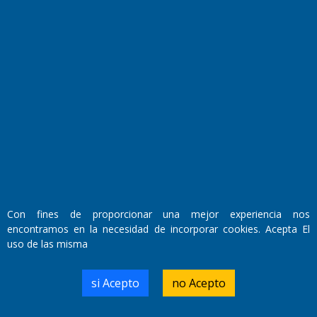
Fundado por el
Doctor Antonio Nemesio
Primera edición: Domingo 3 de Mayo de 1992
Miembro de ADIRA,ADEPA y CPPAL
Propietario: El Diario SRL
Director Periodístico:
Walter René Goñi
Con fines de proporcionar una mejor experiencia nos
encontramos en la necesidad de incorporar cookies. Acepta El
uso de las misma
Domicilio Legal: José Ingenieros 855,
Santa Rosa, La Pampa.
Número de Registro DNDA:
si Acepto
no Acepto
RL-2019-55551274-APN-DNDA#MJ
Edición #
9419