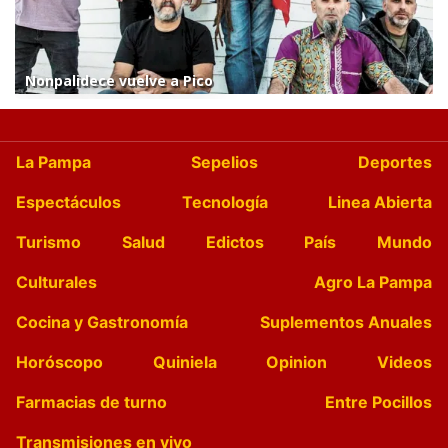
Nonpalidece vuelve a Pico
La Pampa
Sepelios
Deportes
Espectáculos
Tecnología
Linea Abierta
Turismo
Salud
Edictos
País
Mundo
Culturales
Agro La Pampa
Cocina y Gastronomía
Suplementos Anuales
Horóscopo
Quiniela
Opinion
Videos
Farmacias de turno
Entre Pocillos
Transmisiones en vivo