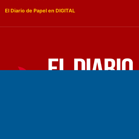
El Diario de Papel en DIGITAL
Fundado por el
Doctor Antonio Nemesio
Primera edición: Domingo 3 de Mayo de 1992
Miembro de ADIRA,ADEPA y CPPAL
Propietario: El Diario SRL
Director Periodístico:
Walter René Goñi