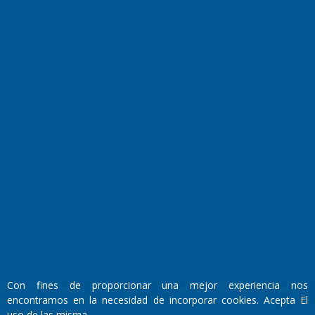
Cocina y Gastronomía
Suplementos Anuales
Horóscopo
Quiniela
Opinion
Videos
Farmacias de turno
Entre Pocillos
Transmisiones en vivo
El Diario de Papel en DIGITAL
Con fines de proporcionar una mejor experiencia nos
encontramos en la necesidad de incorporar cookies. Acepta El
uso de las misma