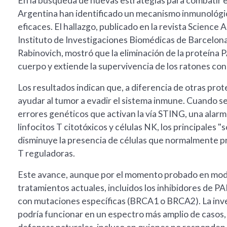
En la búsqueda de nuevas estrategias para combatir e
Argentina han identificado un mecanismo inmunológico
eficaces. El hallazgo, publicado en la revista Science
Instituto de Investigaciones Biomédicas de Barcelona,
Rabinovich, mostró que la eliminación de la proteína
cuerpo y extiende la supervivencia de los ratones co
Los resultados indican que, a diferencia de otras prot
ayudar al tumor a evadir el sistema inmune. Cuando se
errores genéticos que activan la vía STING, una alar
linfocitos T citotóxicos y células NK, los principales
disminuye la presencia de células que normalmente pr
T reguladoras.
Este avance, aunque por el momento probado en mode
tratamientos actuales, incluidos los inhibidores de P
con mutaciones específicas (BRCA1 o BRCA2). La inve
podría funcionar en un espectro más amplio de casos, 