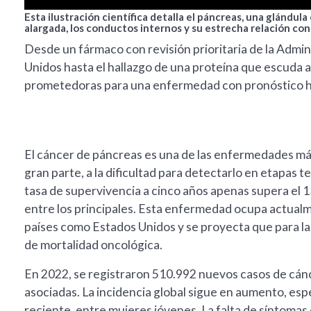
Esta ilustración científica detalla el páncreas, una glándu
alargada, los conductos internos y su estrecha relación con 
Desde un fármaco con revisión prioritaria de la Adm
Unidos hasta el hallazgo de una proteína que escuda a
prometedoras para una enfermedad con pronóstico h
El cáncer de páncreas es una de las enfermedades más 
gran parte, a la dificultad para detectarlo en etapas 
tasa de supervivencia a cinco años apenas supera el 1
entre los principales. Esta enfermedad ocupa actualm
países como Estados Unidos y se proyecta que para la
de mortalidad oncológica.
En 2022, se registraron 510.992 nuevos casos de cá
asociadas. La incidencia global sigue en aumento, e
reciente, entre mujeres jóvenes. La falta de síntomas