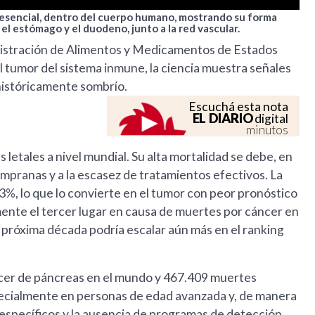
la esencial, dentro del cuerpo humano, mostrando su forma
el estómago y el duodeno, junto a la red vascular.
inistración de Alimentos y Medicamentos de Estados
l tumor del sistema inmune, la ciencia muestra señales
istóricamente sombrío.
Escuchá esta nota
EL DIARIO
digital
minutos
letales a nivel mundial. Su alta mortalidad se debe, en
tempranas y a la escasez de tratamientos efectivos. La
3%, lo que lo convierte en el tumor con peor pronóstico
ente el tercer lugar en causa de muertes por cáncer en
 próxima década podría escalar aún más en el ranking
ncer de páncreas en el mundo y 467.409 muertes
specialmente en personas de edad avanzada y, de manera
 específicos y la ausencia de programas de detección