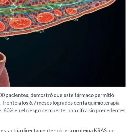
 500 pacientes, demostró que este fármaco permitió
 frente a los 6,7 meses logrados con la quimioterapia
l 60% en el riesgo de muerte, una cifra sin precedentes
es, actúa directamente sobre la proteína KRAS, un