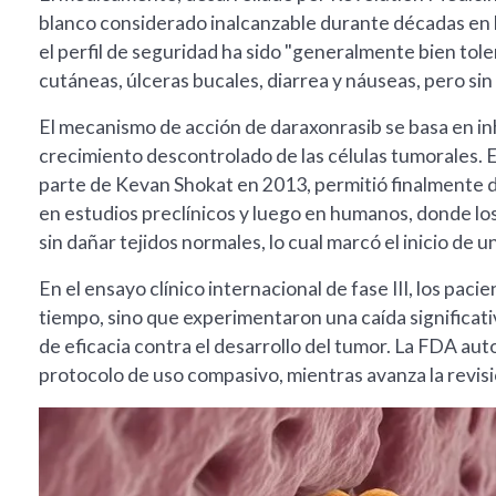
blanco considerado inalcanzable durante décadas en la 
el perfil de seguridad ha sido "generalmente bien to
cutáneas, úlceras bucales, diarrea y náuseas, pero si
El mecanismo de acción de daraxonrasib se basa en inh
crecimiento descontrolado de las células tumorales. El
parte de Kevan Shokat en 2013, permitió finalmente d
en estudios preclínicos y luego en humanos, donde lo
sin dañar tejidos normales, lo cual marcó el inicio de
En el ensayo clínico internacional de fase III, los pac
tiempo, sino que experimentaron una caída significati
de eficacia contra el desarrollo del tumor. La FDA au
protocolo de uso compasivo, mientras avanza la revis