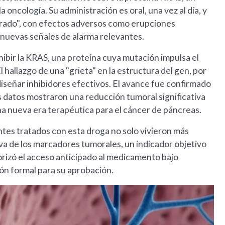
oncología. Su administración es oral, una vez al día, y
lerado", con efectos adversos como erupciones
n nuevas señales de alarma relevantes.
ibir la KRAS, una proteína cuya mutación impulsa el
 hallazgo de una "grieta" en la estructura del gen, por
iseñar inhibidores efectivos. El avance fue confirmado
s datos mostraron una reducción tumoral significativa
 una nueva era terapéutica para el cáncer de páncreas.
ientes tratados con esta droga no solo vivieron más
va de los marcadores tumorales, un indicador objetivo
torizó el acceso anticipado al medicamento bajo
ión formal para su aprobación.