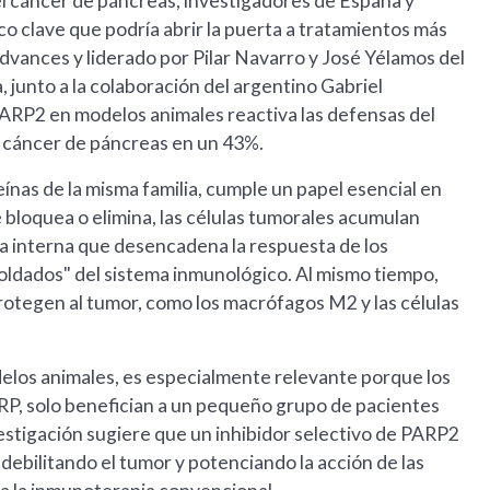
l cáncer de páncreas, investigadores de España y
 clave que podría abrir la puerta a tratamientos más
 Advances y liderado por Pilar Navarro y José Yélamos del
 junto a la colaboración del argentino Gabriel
 PARP2 en modelos animales reactiva las defensas del
n cáncer de páncreas en un 43%.
eínas de la misma familia, cumple un papel esencial en
 bloquea o elimina, las células tumorales acumulan
ma interna que desencadena la respuesta de los
 "soldados" del sistema inmunológico. Al mismo tiempo,
otegen al tumor, como los macrófagos M2 y las células
los animales, es especialmente relevante porque los
ARP, solo benefician a un pequeño grupo de pacientes
stigación sugiere que un inhibidor selectivo de PARP2
debilitando el tumor y potenciando la acción de las