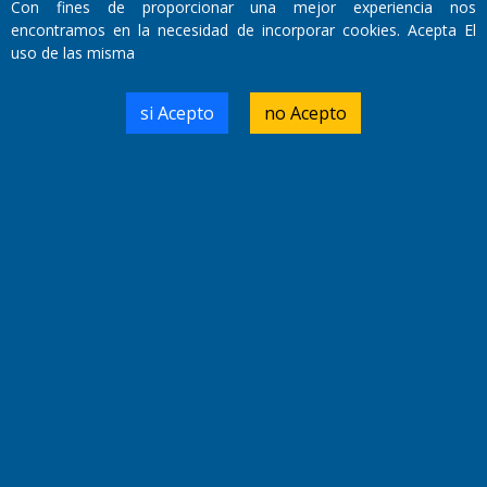
Con fines de proporcionar una mejor experiencia nos
encontramos en la necesidad de incorporar cookies. Acepta El
uso de las misma
si Acepto
no Acepto
Fundado por el
Doctor Antonio Nemesio
Primera edición: Domingo 3 de Mayo de 1992
Miembro de ADIRA,ADEPA y CPPAL
Propietario: El Diario SRL
Director Periodístico:
Walter René Goñi
Domicilio Legal: José Ingenieros 855,
Santa Rosa, La Pampa.
Número de Registro DNDA:
RL-2019-55551274-APN-DNDA#MJ