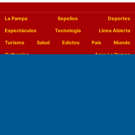
La Pampa
Sepelios
Deportes
Espectáculos
Tecnología
Linea Abierta
Turismo
Salud
Edictos
País
Mundo
Culturales
Agro La Pampa
Cocina y Gastronomía
Suplementos Anuales
Horóscopo
Quiniela
Opinion
Videos
Farmacias de turno
Entre Pocillos
Transmisiones en vivo
El Diario de Papel en DIGITAL