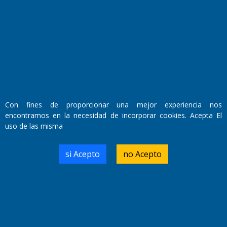
Con fines de proporcionar una mejor experiencia nos
encontramos en la necesidad de incorporar cookies. Acepta El
Fundado por el
Doctor Antonio Nemesio
uso de las misma
Primera edición: Domingo 3 de Mayo de 1992
Miembro de ADIRA,ADEPA y CPPAL
Propietario: El Diario SRL
si Acepto
no Acepto
Director Periodístico:
Walter René Goñi
Domicilio Legal: José Ingenieros 855,
Santa Rosa, La Pampa.
Número de Registro DNDA: