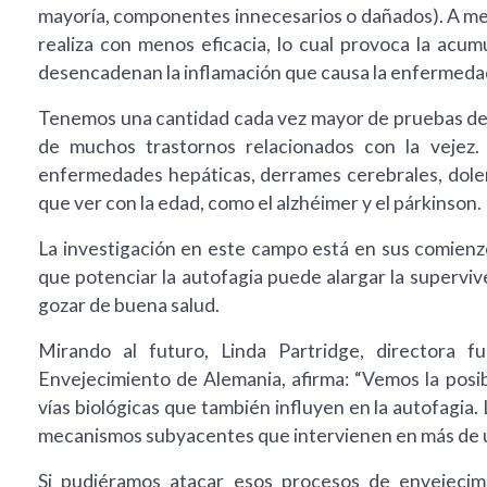
mayoría, componentes innecesarios o dañados). A med
realiza con menos eficacia, lo cual provoca la acu
desencadenan la inflamación que causa la enfermedad y,
Tenemos una cantidad cada vez mayor de pruebas de
de muchos trastornos relacionados con la vejez. 
enfermedades hepáticas, derrames cerebrales, dolen
que ver con la edad, como el alzhéimer y el párkinson.
La investigación en este campo está en sus comienz
que potenciar la autofagia puede alargar la superviv
gozar de buena salud.
Mirando al futuro, Linda Partridge, directora f
Envejecimiento de Alemania, afirma: “Vemos la posibi
vías biológicas que también influyen en la autofagia. 
mecanismos subyacentes que intervienen en más de u
Si pudiéramos atacar esos procesos de envejecim