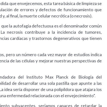
ida que envejecemos, esta tarea básica de limpieza se
mulación de errores y defectos de funcionamiento que
 al final, la muerte celular necrótica (o necrosis).
 que la autofagia defectuosa es el denominador común
La necrosis contribuye a la incidencia de tumores,
cias cardíacas y trastornos degenerativos que tienen
os, pero un número cada vez mayor de estudios indica
encia de las células y mejorar nuestras perspectivas de
undadora del Instituto Max Planck de Biología del
lidad de desarrollar una sola pastilla que apunte a las
La idea sería disponer de una polipíldora que atajara los
na enfermedad relacionada con el envejecimiento”.
iento subyacentes, seríamos capaces de retardar la