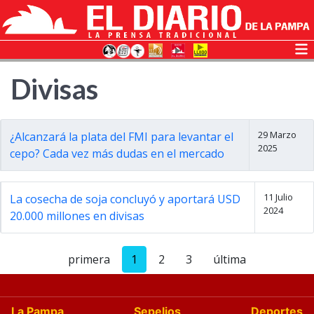
Divisas
29 Marzo
¿Alcanzará la plata del FMI para levantar el
2025
cepo? Cada vez más dudas en el mercado
11 Julio
La cosecha de soja concluyó y aportará USD
2024
20.000 millones en divisas
primera
1
2
3
última
La Pampa
Sepelios
Deportes