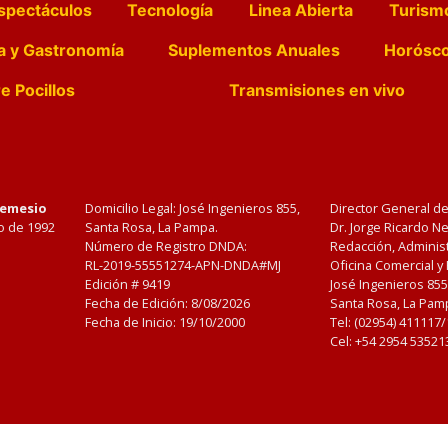
spectáculos
Tecnología
Linea Abierta
Turism
a y Gastronomía
Suplementos Anuales
Horósc
e Pocillos
Transmisiones en vivo
Nemesio
Domicilio Legal: José Ingenieros 855,
Director General d
o de 1992
Santa Rosa, La Pampa.
Dr. Jorge Ricardo 
Número de Registro DNDA:
Redacción, Administ
RL-2019-55551274-APN-DNDA#MJ
Oficina Comercial y
Edición #
9419
José Ingenieros 855
Fecha de Edición:
8/08/2026
Santa Rosa, La Pamp
Fecha de Inicio: 19/10/2000
Tel: (02954) 411117
Cel: +54 2954 53521