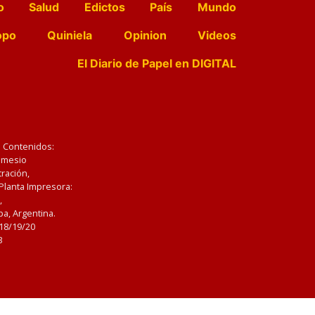
o
Salud
Edictos
País
Mundo
opo
Quiniela
Opinion
Videos
El Diario de Papel en DIGITAL
e Contenidos:
Nemesio
ración,
 Planta Impresora:
,
a, Argentina.
/18/19/20
3