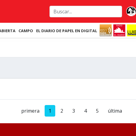
ABIERTA
CAMPO
EL DIARIO DE PAPEL EN DIGITAL
primera
1
2
3
4
5
última