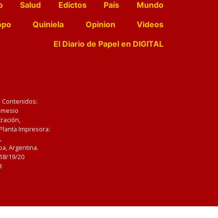
o
Salud
Edictos
País
Mundo
opo
Quiniela
Opinion
Videos
El Diario de Papel en DIGITAL
e Contenidos:
Nemesio
ración,
 Planta Impresora:
,
a, Argentina.
/18/19/20
3