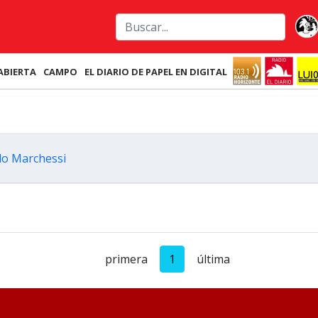
ABIERTA
CAMPO
EL DIARIO DE PAPEL EN DIGITAL
blo Marchessi
primera
1
última