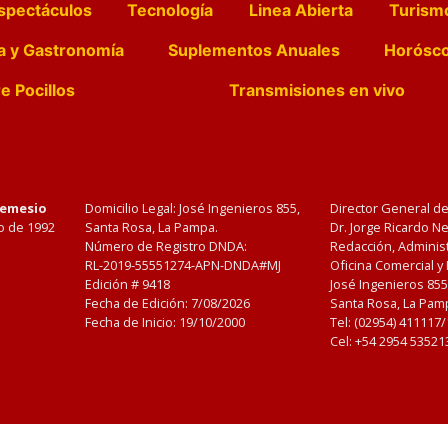
spectáculos
Tecnología
Linea Abierta
Turism
a y Gastronomía
Suplementos Anuales
Horósc
e Pocillos
Transmisiones en vivo
Nemesio
Domicilio Legal: José Ingenieros 855,
Director General d
o de 1992
Santa Rosa, La Pampa.
Dr. Jorge Ricardo 
Número de Registro DNDA:
Redacción, Administ
RL-2019-55551274-APN-DNDA#MJ
Oficina Comercial y
Edición #
9418
José Ingenieros 855
Fecha de Edición:
7/08/2026
Santa Rosa, La Pamp
Fecha de Inicio: 19/10/2000
Tel: (02954) 411117
Cel: +54 2954 53521