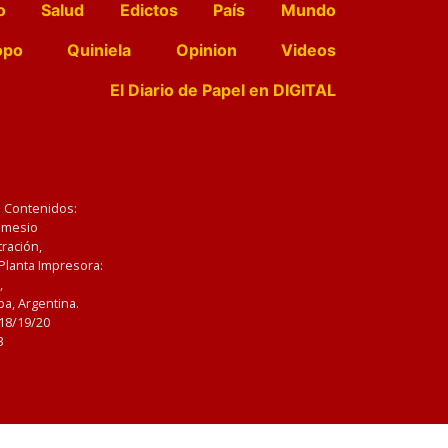
o
Salud
Edictos
País
Mundo
opo
Quiniela
Opinion
Videos
El Diario de Papel en DIGITAL
e Contenidos:
Nemesio
ración,
 Planta Impresora:
,
a, Argentina.
/18/19/20
3