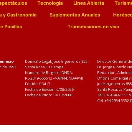
spectáculos
Tecnología
Linea Abierta
Turism
a y Gastronomía
Suplementos Anuales
Horósc
e Pocillos
Transmisiones en vivo
Nemesio
Domicilio Legal: José Ingenieros 855,
Director General d
o de 1992
Santa Rosa, La Pampa.
Dr. Jorge Ricardo 
Número de Registro DNDA:
Redacción, Administ
RL-2019-55551274-APN-DNDA#MJ
Oficina Comercial y
Edición #
9417
José Ingenieros 855
Fecha de Edición:
6/08/2026
Santa Rosa, La Pamp
Fecha de Inicio: 19/10/2000
Tel: (02954) 411117
Cel: +54 2954 53521