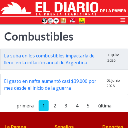
Combustibles
10 Julio
La suba en los combustibles impactaría de
2026
lleno en la inflación anual de Argentina
02 Junio
El gasto en nafta aumentó casi $39.000 por
2026
mes desde el inicio de la guerra
primera
1
2
3
4
5
última
La Pampa
Sepelios
Deportes