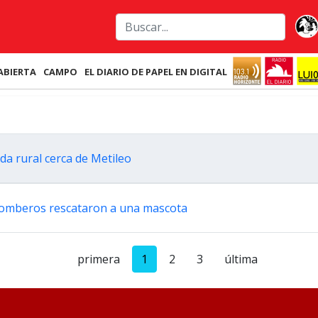
ABIERTA
CAMPO
EL DIARIO DE PAPEL EN DIGITAL
da rural cerca de Metileo
y bomberos rescataron a una mascota
primera
1
2
3
última