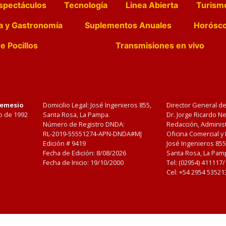
spectáculos
Tecnología
Linea Abierta
Turism
a y Gastronomía
Suplementos Anuales
Horósc
e Pocillos
Transmisiones en vivo
Nemesio
Domicilio Legal: José Ingenieros 855,
Director General d
o de 1992
Santa Rosa, La Pampa.
Dr. Jorge Ricardo 
Número de Registro DNDA:
Redacción, Administ
RL-2019-55551274-APN-DNDA#MJ
Oficina Comercial y
Edición #
9419
José Ingenieros 855
Fecha de Edición:
8/08/2026
Santa Rosa, La Pamp
Fecha de Inicio: 19/10/2000
Tel: (02954) 411117
Cel: +54 2954 53521