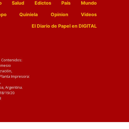
o
Salud
Edictos
País
Mundo
opo
Quiniela
Opinion
Videos
El Diario de Papel en DIGITAL
e Contenidos:
Nemesio
ración,
 Planta Impresora:
,
a, Argentina.
/18/19/20
3