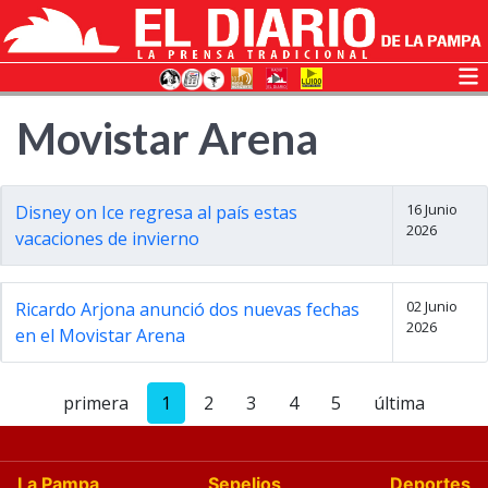
Movistar Arena
16 Junio
Disney on Ice regresa al país estas
2026
vacaciones de invierno
02 Junio
Ricardo Arjona anunció dos nuevas fechas
2026
en el Movistar Arena
primera
1
2
3
4
5
última
La Pampa
Sepelios
Deportes