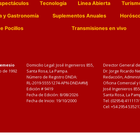
spectáculos
Tecnología
Linea Abierta
Turism
a y Gastronomía
Suplementos Anuales
Horósc
e Pocillos
Transmisiones en vivo
Nemesio
Domicilio Legal: José Ingenieros 855,
Director General d
o de 1992
Santa Rosa, La Pampa.
Dr. Jorge Ricardo 
Número de Registro DNDA:
Redacción, Administ
RL-2019-55551274-APN-DNDA#MJ
Oficina Comercial y
Edición #
9419
José Ingenieros 855
Fecha de Edición:
8/08/2026
Santa Rosa, La Pamp
Fecha de Inicio: 19/10/2000
Tel: (02954) 411117
Cel: +54 2954 53521