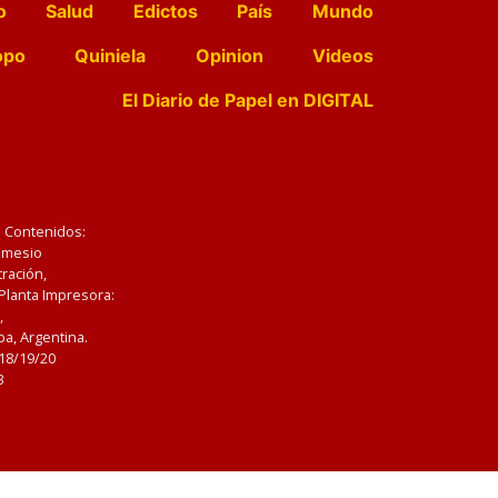
o
Salud
Edictos
País
Mundo
opo
Quiniela
Opinion
Videos
El Diario de Papel en DIGITAL
e Contenidos:
Nemesio
ración,
 Planta Impresora:
,
a, Argentina.
/18/19/20
3