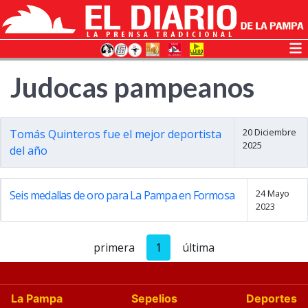
Judocas pampeanos
20 Diciembre
Tomás Quinteros fue el mejor deportista
2025
del año
24 Mayo
Seis medallas de oro para La Pampa en Formosa
2023
primera
1
última
La Pampa
Sepelios
Deportes